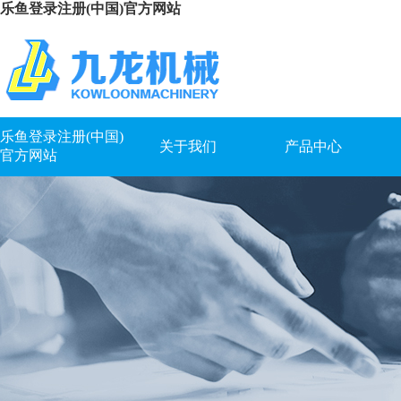
乐鱼登录注册(中国)官方网站
乐鱼登录注册(中国)
关于我们
产品中心
官方网站