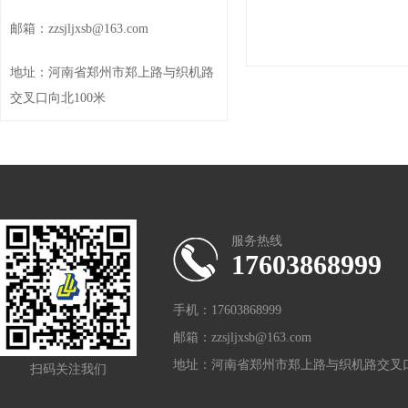
邮箱：zzsjljxsb@163.com
地址：河南省郑州市郑上路与织机路
交叉口向北100米
服务热线
17603868999
手机：17603868999
邮箱：zzsjljxsb@163.com
地址：河南省郑州市郑上路与织机路交叉口
扫码关注我们