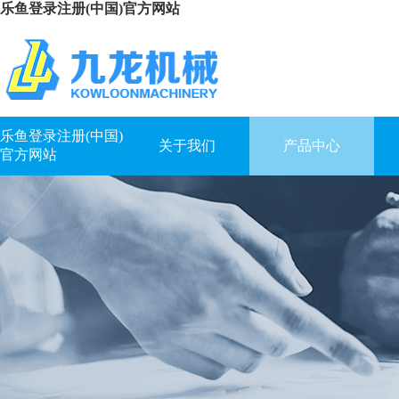
乐鱼登录注册(中国)官方网站
乐鱼登录注册(中国)
关于我们
产品中心
官方网站