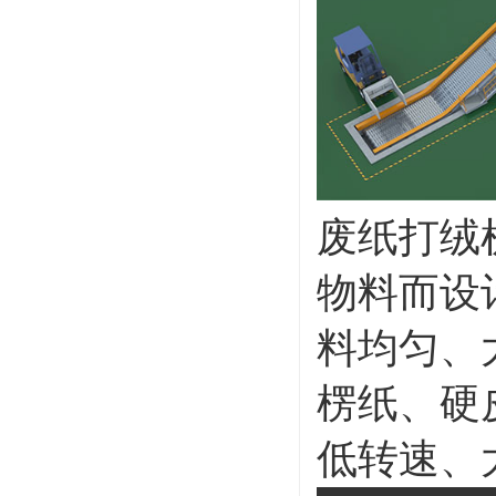
废纸打绒
物料而设
料均匀、
楞纸、硬
低转速、