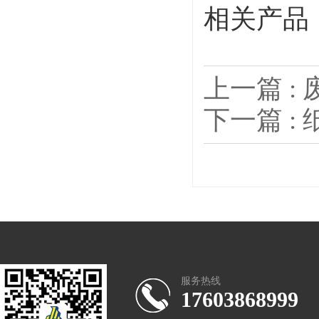
相关产品
上一篇 :
下一篇 :
服务热线
17603868999