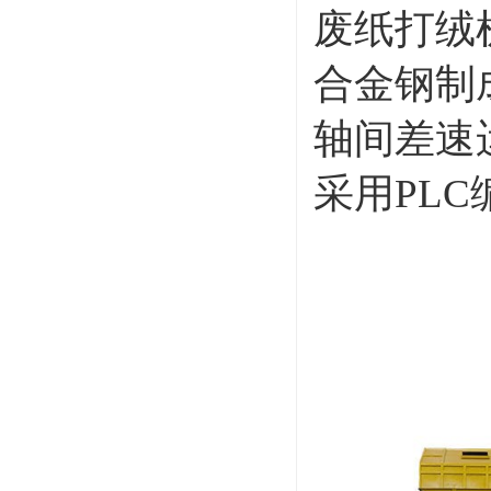
废纸打绒
合金钢制
轴间差速
采用PL