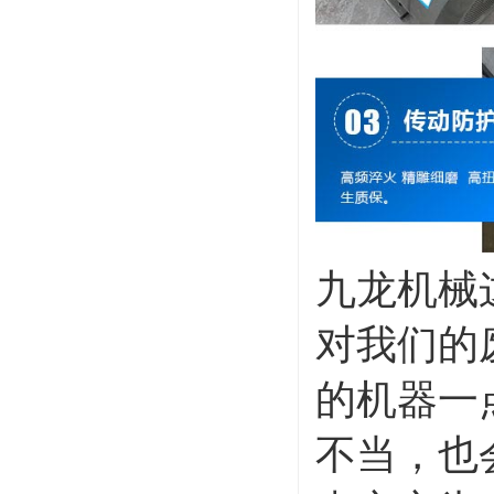
九龙机械
对我们的
的机器一
不当，也