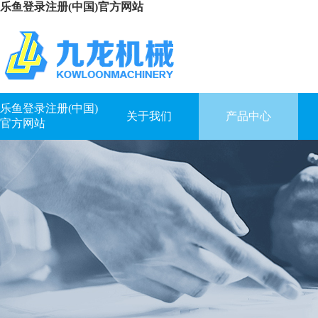
乐鱼登录注册(中国)官方网站
乐鱼登录注册(中国)
关于我们
产品中心
官方网站